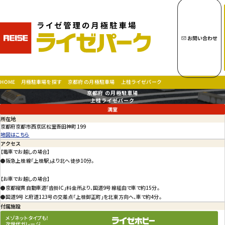
キーワードから月極駐車場を探す
お問い合わせ
トップページへ
京都府 の月極駐車場
月極駐車場を探す
上桂ライゼパーク
HOME
京都府 の月極駐車場
月極駐車場を探す
上桂ライゼパーク
満室
所在地
京都府京都市西京区松室吾田神町199
地図はこちら
アクセス
お問い合わせ
【電車でお越しの場合】

会社概要
●阪急上桂線「上桂駅」より北へ徒歩10分。

特定商取引法に基づく表示
【お車でお越しの場合】

プライバシーポリシー
●京都縦貫自動車道「沓掛IC」料金所より、国道9号線経由で車で約15分。

●国道9号と府道123号の交差点「上桂御正町」を北東方向へ、車で約4分。
付属施設
メゾネットタイプも！
次世代ガレージ