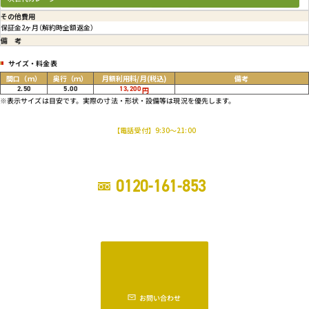
その他
費用
保証金2ヶ月（解約時全額返金）
備考
サイズ・料金表
間口
（ｍ）
奥行
（ｍ）
月額利用料/月
(税込)
備考
2.50
5.00
13,200
円
※表示サイズは目安です。実際の寸法・形状・設備等は現況を優先します。
【電話受付】9:30～21:00
0120-161-853
お問い合わせ