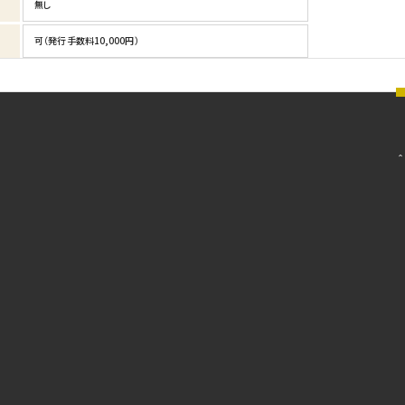
無し
可（発行手数料10,000円）