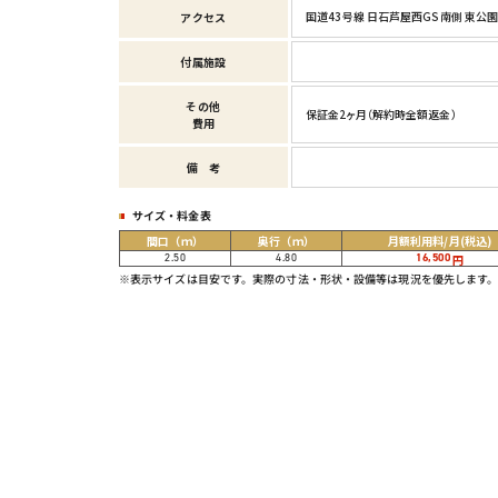
国道43号線 日石芦屋西GS南側 東公
アクセス
付属施設
その他
保証金2ヶ月（解約時全額返金）
費用
備考
サイズ・料金表
間口
（ｍ）
奥行
（ｍ）
月額利用料/月
(税込)
2.50
4.80
16,500
円
※表示サイズは目安です。実際の寸法・形状・設備等は現況を優先します