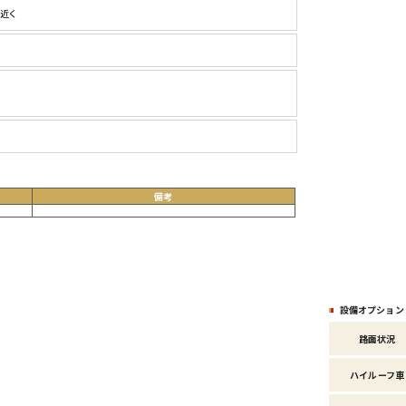
園近く
備考
。
設備オプション
路面状況
ハイルーフ車