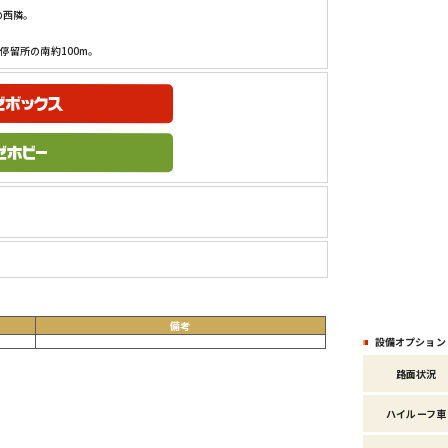
西隣。

停留所の南約100m。
備考
設備オプション
。
路面状況
ハイルーフ車