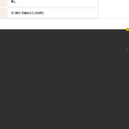
無し
可（発行手数料10,000円）