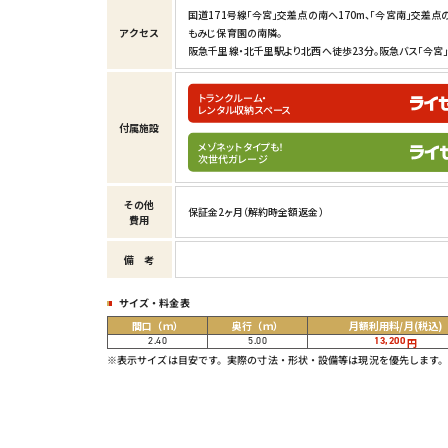
国道171号線「今宮」交差点の南へ170m、「今宮南」交差点の
アクセス
もみじ保育園の南隣。

阪急千里線・北千里駅より北西へ徒歩23分。阪急バス「今宮」
トランクルーム・
レンタル収納スペース
付属施設
メゾネットタイプも！
次世代ガレージ
その他
保証金2ヶ月（解約時全額返金）
費用
備考
サイズ・料金表
間口
（ｍ）
奥行
（ｍ）
月額利用料/月
(税込)
2.40
5.00
13,200
円
※表示サイズは目安です。実際の寸法・形状・設備等は現況を優先します