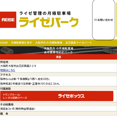
キーワードから月極駐車場を探す
お問い合わせ
トップページへ
大阪市内 の月極駐車場
此花酉島ライゼパーク
月極駐車場を探す
HOME
大阪市内 の月極駐車場
月極駐車場を探す
此花酉島ライゼパーク
満室
所在地
大阪府大阪市此花区酉島3-2-8
地図はこちら
アクセス
お問い合わせ
阪神なんば線・千鳥橋駅より西へ徒歩20分。

会社概要
阪神高速2号線淀川左岸線・正蓮寺川ICの北1.1km。
付属施設
特定商取引法に基づく表示
トランクルーム・
プライバシーポリシー
レンタル収納スペース
その他
費用
保証金2ヶ月（解約時全額返金）
備考