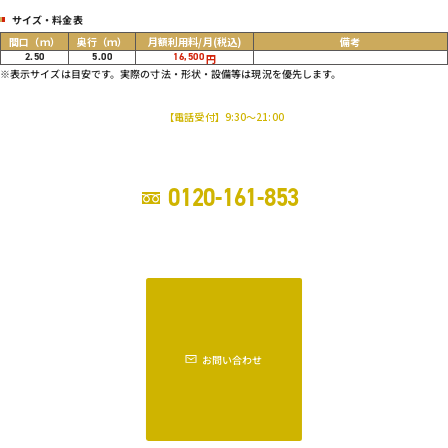
サイズ・料金表
間口
（ｍ）
奥行
（ｍ）
月額利用料/月
(税込)
備考
2.50
5.00
16,500
円
※表示サイズは目安です。実際の寸法・形状・設備等は現況を優先します。
【電話受付】9:30～21:00
0120-161-853
お問い合わせ