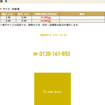
備考
サイズ・料金表
間口
（ｍ）
奥行
（ｍ）
月額利用料/月
(税込)
備考
2.50
5.00
33,000
円
2.30
5.30
33,000
円
※表示サイズは目安です。実際の寸法・形状・設備等は現況を優先します。
【電話受付】9:30～21:00
0120-161-853
お問い合わせ