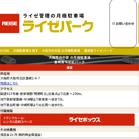
キーワードから月極駐車場を探す
お問い合わせ
トップページへ
大阪市内中部 の月極駐車場
豊崎南ライゼパーク
月極駐車場を探す
HOME
大阪市内中部 の月極駐車場
月極駐車場を探す
豊崎南ライゼパーク
満室
所在地
大阪府大阪市北区豊崎2-6-7
地図はこちら
アクセス
お問い合わせ
国道423号線・新御堂筋「鶴野町北」交差点より北東へ100m。

会社概要
地下鉄御堂筋線・中津駅より東南東へ徒歩7分。

地下鉄谷町線・中崎町駅より北北西へ徒歩8分。
特定商取引法に基づく表示
付属施設
プライバシーポリシー
トランクルーム・
レンタル収納スペース
その他
費用
保証金2ヶ月（解約時全額返金）