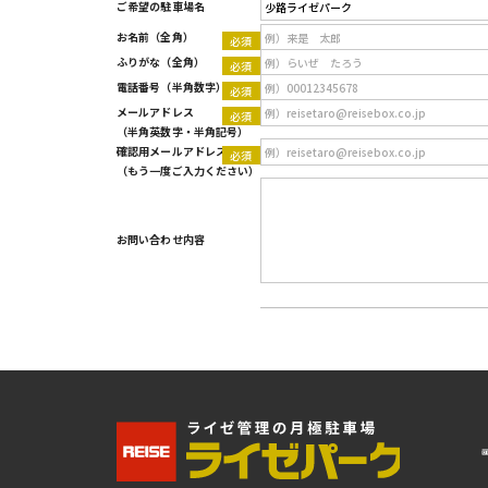
ご希望の駐車場名
Type 2 or more characters for results.
お名前
（全角）
ふりがな
（全角）
電話番号
（半角数字）
メールアドレス
（半角英数字・半角記号）
確認用メールアドレス
（もう一度ご入力ください）
お問い合わせ内容