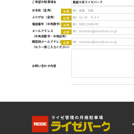
ご希望の駐車場名
Type 2 or more characters for results.
お名前
（全角）
ふりがな
（全角）
電話番号
（半角数字）
メールアドレス
（半角英数字・半角記号）
確認用メールアドレス
（もう一度ご入力ください）
お問い合わせ内容